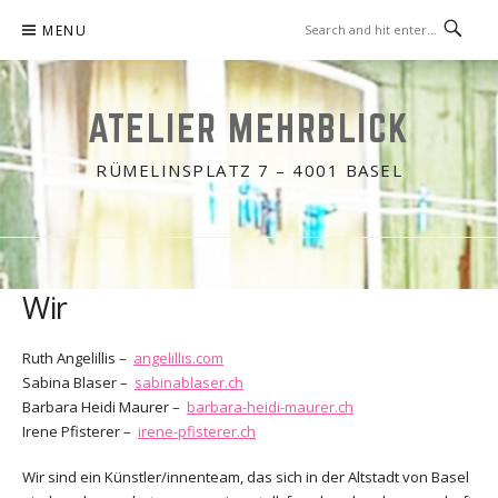
Skip
MENU
to
content
ATELIER MEHRBLICK
RÜMELINSPLATZ 7 – 4001 BASEL
Wir
Ruth Angelillis –
angelillis.com
Sabina Blaser –
sabinablaser.ch
Barbara Heidi Maurer –
barbara-heidi-maurer.ch
Irene Pfisterer –
irene-pfisterer.ch
Wir sind ein Künstler/innenteam, das sich in der Altstadt von Basel